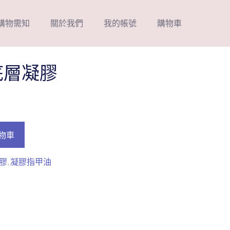
購物需知
關於我們
我的帳號
購物車
剝底層凝膠
物車
膠
,
凝膠指甲油