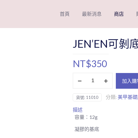
首頁
最新消息
商店
JEN’EN可
NT$
350
JEN'EN
加入購
可
剝
分類:
美甲基礎
貨號:
11010
底
層
描述
凝
容量：12g
膠
數
凝膠的基底
量