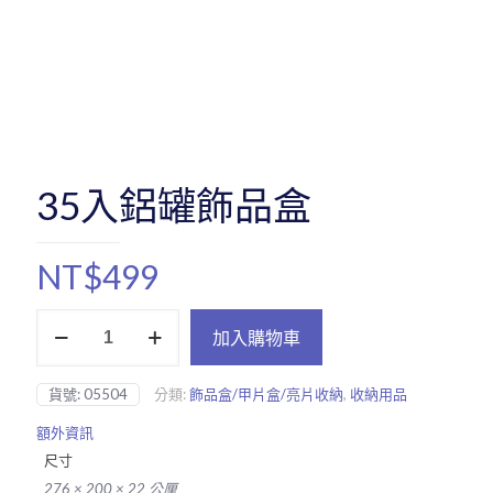
35入鋁罐飾品盒
NT$
499
35
加入購物車
入
鋁
罐
貨號:
05504
分類:
飾品盒/甲片盒/亮片收納
,
收納用品
飾
品
額外資訊
盒
尺寸
數
量
276 × 200 × 22 公厘