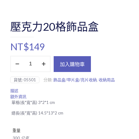
壓克力20格飾品盒
NT$
149
壓
加入購物車
克
力
20
貨號:
05501
分類:
飾品盒/甲片盒/亮片收納
,
收納用品
格
飾
描述
品
額外資訊
盒
單格(長*寬*高) 3*2*1 cm
數
量
總長(長*寬*高) 14.5*13*2 cm
重量
300 公克